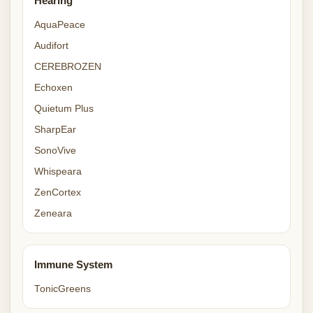
Hearing
AquaPeace
Audifort
CEREBROZEN
Echoxen
Quietum Plus
SharpEar
SonoVive
Whispeara
ZenCortex
Zeneara
Immune System
TonicGreens