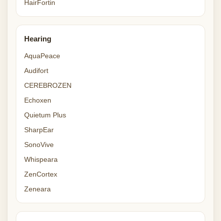
HairFortin
Hearing
AquaPeace
Audifort
CEREBROZEN
Echoxen
Quietum Plus
SharpEar
SonoVive
Whispeara
ZenCortex
Zeneara