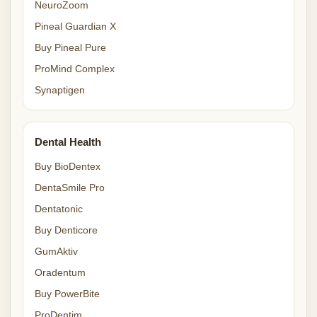
NeuroZoom
Pineal Guardian X
Buy Pineal Pure
ProMind Complex
Synaptigen
Dental Health
Buy BioDentex
DentaSmile Pro
Dentatonic
Buy Denticore
GumAktiv
Oradentum
Buy PowerBite
ProDentim