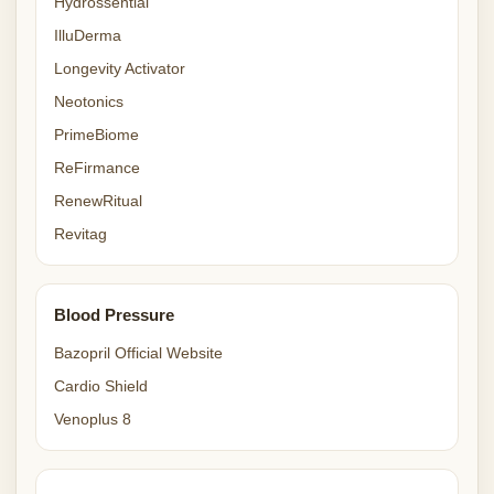
Hydrossential
IlluDerma
Longevity Activator
Neotonics
PrimeBiome
ReFirmance
RenewRitual
Revitag
Blood Pressure
Bazopril Official Website
Cardio Shield
Venoplus 8