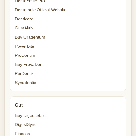
DentaSmile Pro
Dentatonic Official Website
Denticore
GumAktiv
Buy Oradentum
PowerBite
ProDentim
Buy ProvaDent
PurDentix
Synadentix
Gut
Buy DigestiStart
DigestSync
Finessa