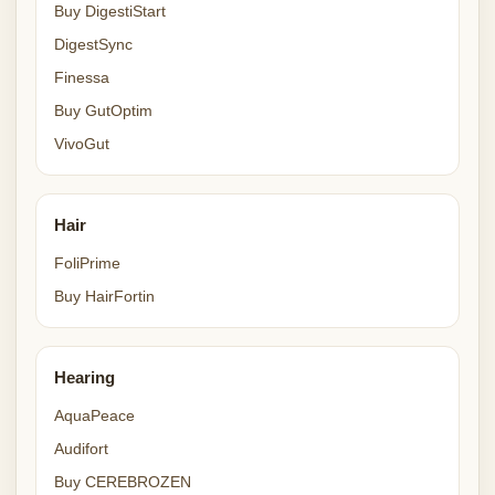
Buy DigestiStart
DigestSync
Finessa
Buy GutOptim
VivoGut
Hair
FoliPrime
Buy HairFortin
Hearing
AquaPeace
Audifort
Buy CEREBROZEN