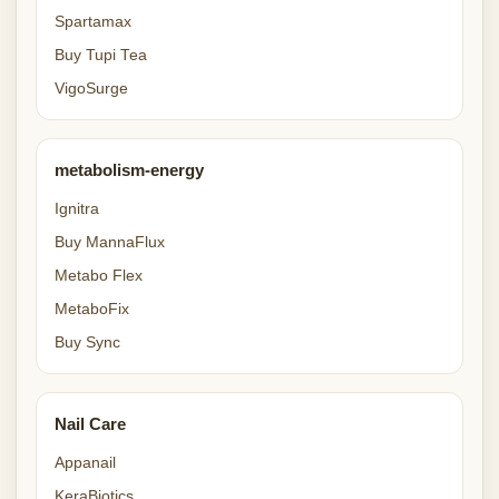
Spartamax
Buy Tupi Tea
VigoSurge
metabolism-energy
Ignitra
Buy MannaFlux
Metabo Flex
MetaboFix
Buy Sync
Nail Care
Appanail
KeraBiotics