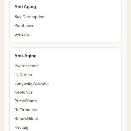
Anti Aging
Buy Dermaprime
PureLumin
Synevra
Anti-Aging
Hydrossential
IlluDerma
Longevity Activator
Neotonics
PrimeBiome
ReFirmance
RenewRitual
Revitag