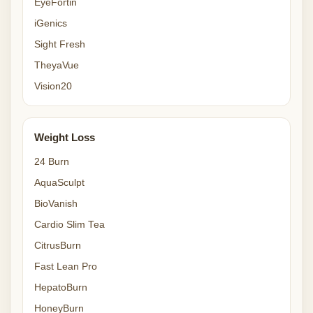
EyeFortin
iGenics
Sight Fresh
TheyaVue
Vision20
Weight Loss
24 Burn
AquaSculpt
BioVanish
Cardio Slim Tea
CitrusBurn
Fast Lean Pro
HepatoBurn
HoneyBurn