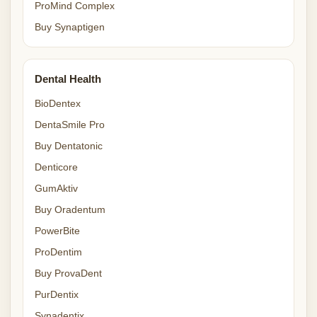
ProMind Complex
Buy Synaptigen
Dental Health
BioDentex
DentaSmile Pro
Buy Dentatonic
Denticore
GumAktiv
Buy Oradentum
PowerBite
ProDentim
Buy ProvaDent
PurDentix
Synadentix