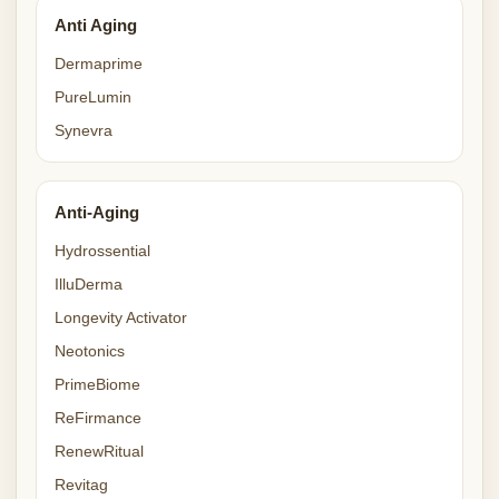
Anti Aging
Dermaprime
PureLumin
Synevra
Anti-Aging
Hydrossential
IlluDerma
Longevity Activator
Neotonics
PrimeBiome
ReFirmance
RenewRitual
Revitag