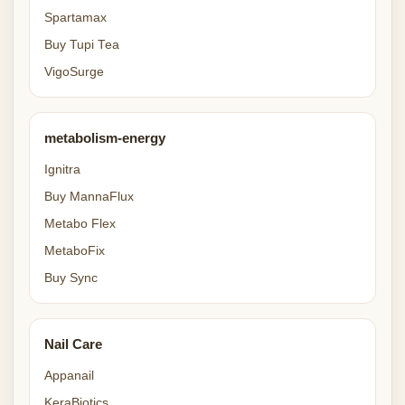
Spartamax
Buy Tupi Tea
VigoSurge
metabolism-energy
Ignitra
Buy MannaFlux
Metabo Flex
MetaboFix
Buy Sync
Nail Care
Appanail
KeraBiotics