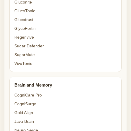
Gluconite
GlucoTonic
Glucotrust
GlycoFortin
Regenvive
Sugar Defender
SugarMute
VivoTonic
Brain and Memory
CogniCare Pro
CogniSurge
Gold Align
Java Brain
Neuro Serge