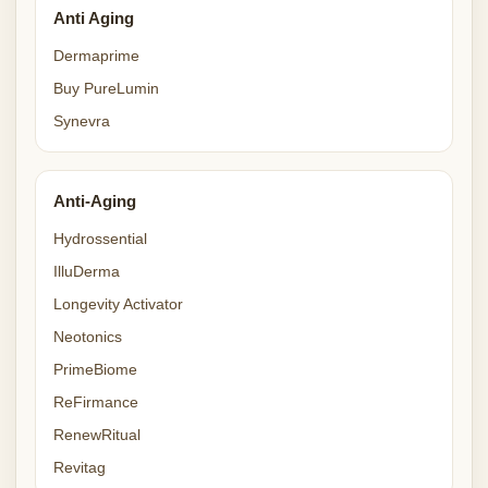
Anti Aging
Dermaprime
Buy PureLumin
Synevra
Anti-Aging
Hydrossential
IlluDerma
Longevity Activator
Neotonics
PrimeBiome
ReFirmance
RenewRitual
Revitag