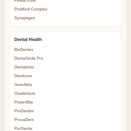
Pineal Pure
ProMind Complex
Synaptigen
Dental Health
BioDentex
DentaSmile Pro
Dentatonic
Denticore
GumAktiv
Oradentum
PowerBite
ProDentim
ProvaDent
PurDentix