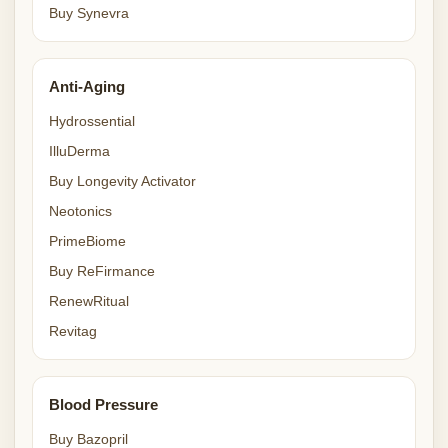
Buy Synevra
Anti-Aging
Hydrossential
IlluDerma
Buy Longevity Activator
Neotonics
PrimeBiome
Buy ReFirmance
RenewRitual
Revitag
Blood Pressure
Buy Bazopril