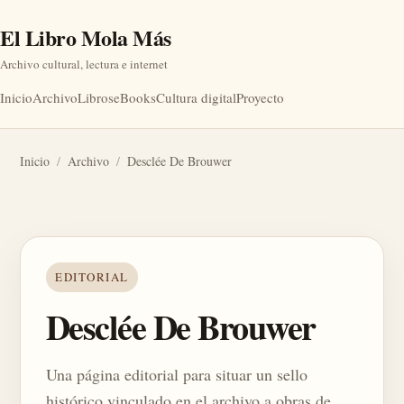
El Libro Mola Más
Archivo cultural, lectura e internet
Inicio
Archivo
Libros
eBooks
Cultura digital
Proyecto
Inicio
/
Archivo
/
Desclée De Brouwer
EDITORIAL
Desclée De Brouwer
Una página editorial para situar un sello
histórico vinculado en el archivo a obras de