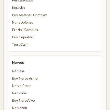
Kerassentials
Keravita
Buy Metanail Complex
NanoDefense
ProNail Complex
Buy SupraNail
TerraCalm
Nerves
Nervala
Buy Nerve Armor
Nerve Fresh
Nervolink
Buy NervoVive
Nervozen