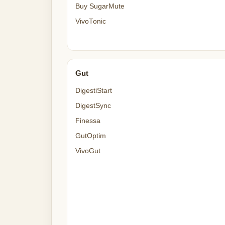
Buy SugarMute
VivoTonic
Gut
DigestiStart
DigestSync
Finessa
GutOptim
VivoGut