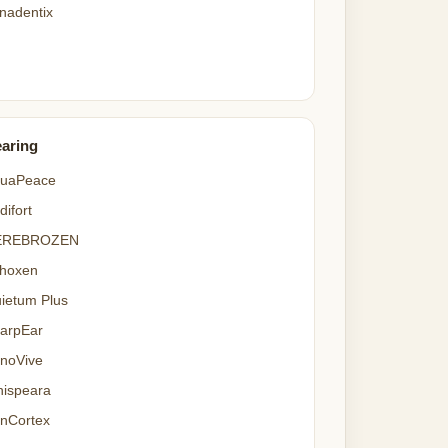
nadentix
aring
uaPeace
difort
EREBROZEN
hoxen
ietum Plus
arpEar
noVive
ispeara
nCortex