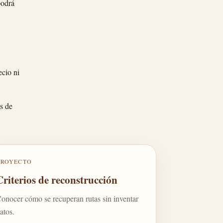
podrá
ecio ni
s de
PROYECTO
Criterios de reconstrucción
onocer cómo se recuperan rutas sin inventar
atos.