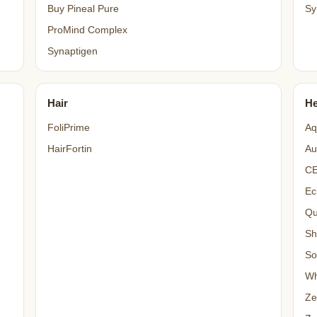
Buy Pineal Pure
Sy
ProMind Complex
Synaptigen
Hair
He
FoliPrime
Aq
HairFortin
Au
C
Ec
Qu
Sh
So
Wh
Ze