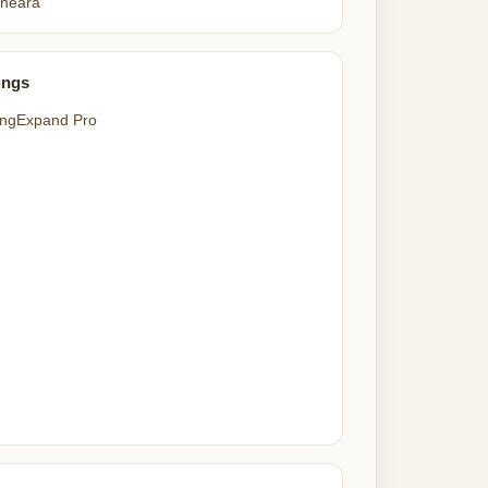
neara
ungs
ngExpand Pro