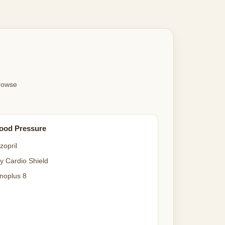
Browse
ood Pressure
zopril
y Cardio Shield
noplus 8