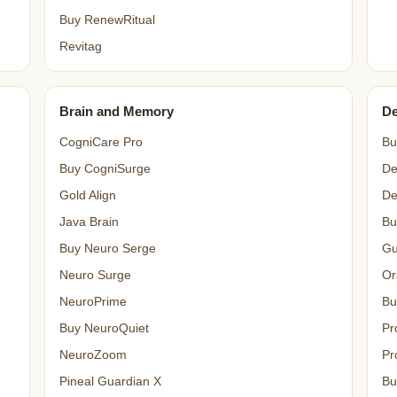
Buy RenewRitual
Revitag
Brain and Memory
De
CogniCare Pro
Bu
Buy CogniSurge
De
Gold Align
De
Java Brain
Bu
Buy Neuro Serge
Gu
Neuro Surge
Or
NeuroPrime
Bu
Buy NeuroQuiet
Pr
NeuroZoom
Pr
Pineal Guardian X
Bu