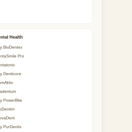
ntal Health
y BioDentex
ntaSmile Pro
ntatonic
y Denticore
mAktiv
adentum
y PowerBite
oDentim
ovaDent
y PurDentix