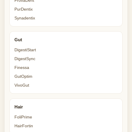
ProvaDent
PurDentix
Synadentix
Gut
DigestiStart
DigestSync
Finessa
GutOptim
VivoGut
Hair
FoliPrime
HairFortin