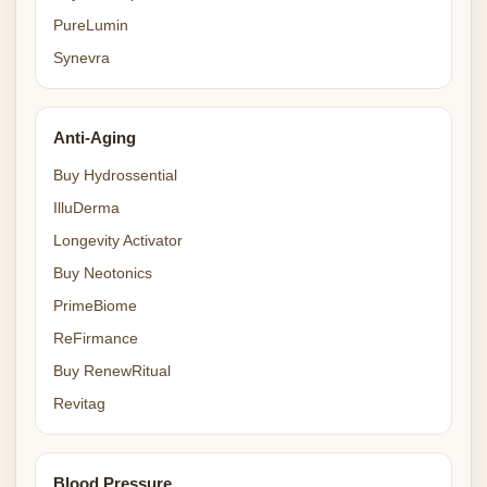
PureLumin
Synevra
Anti-Aging
Buy Hydrossential
IlluDerma
Longevity Activator
Buy Neotonics
PrimeBiome
ReFirmance
Buy RenewRitual
Revitag
Blood Pressure