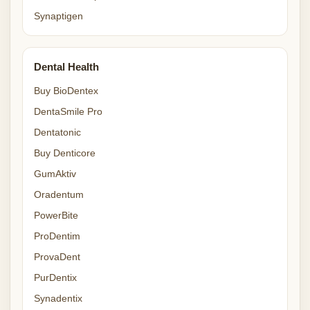
Synaptigen
Dental Health
Buy BioDentex
DentaSmile Pro
Dentatonic
Buy Denticore
GumAktiv
Oradentum
PowerBite
ProDentim
ProvaDent
PurDentix
Synadentix