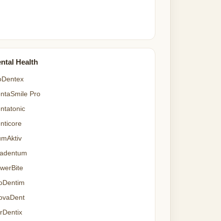
ntal Health
oDentex
ntaSmile Pro
ntatonic
nticore
mAktiv
adentum
werBite
oDentim
ovaDent
rDentix