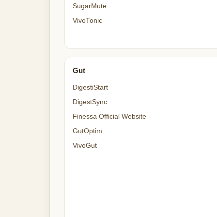
SugarMute
VivoTonic
Gut
DigestiStart
DigestSync
Finessa Official Website
GutOptim
VivoGut