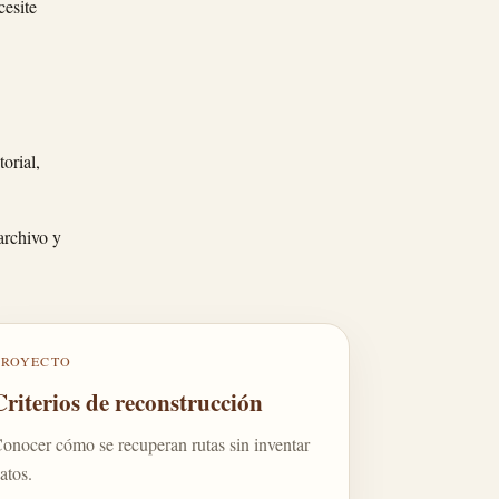
cesite
orial,
archivo y
PROYECTO
Criterios de reconstrucción
onocer cómo se recuperan rutas sin inventar
atos.