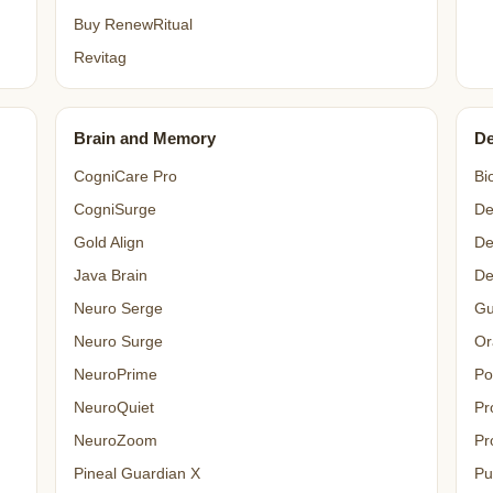
Buy RenewRitual
Revitag
Brain and Memory
De
CogniCare Pro
Bi
CogniSurge
De
Gold Align
De
Java Brain
De
Neuro Serge
Gu
Neuro Surge
Or
NeuroPrime
Po
NeuroQuiet
Pr
NeuroZoom
Pr
Pineal Guardian X
Pu