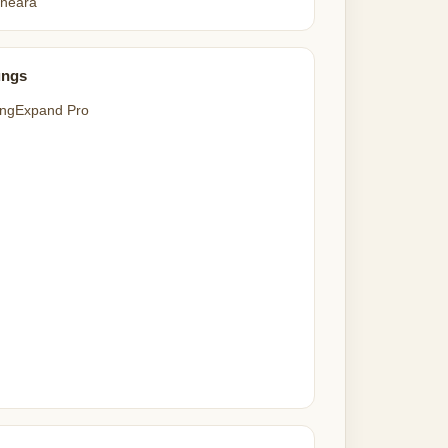
neara
ungs
ngExpand Pro