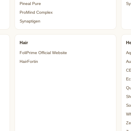
Pineal Pure
Sy
ProMind Complex
Synaptigen
Hair
He
FoliPrime Official Website
Aq
HairFortin
Au
C
Ec
Qu
Sh
So
Wh
Ze