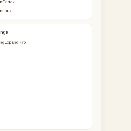
nCortex
neara
ungs
ngExpand Pro