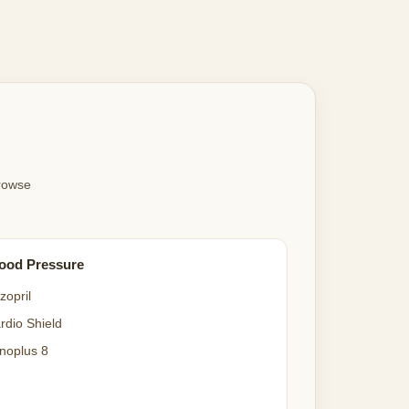
Browse
ood Pressure
zopril
rdio Shield
noplus 8