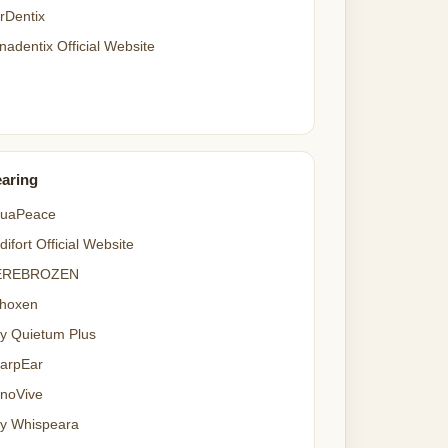
rDentix
nadentix Official Website
aring
uaPeace
difort Official Website
EREBROZEN
hoxen
y Quietum Plus
arpEar
noVive
y Whispeara