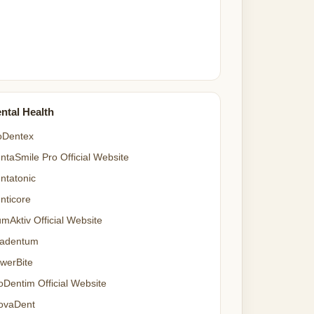
ntal Health
oDentex
ntaSmile Pro Official Website
ntatonic
nticore
mAktiv Official Website
adentum
werBite
oDentim Official Website
ovaDent