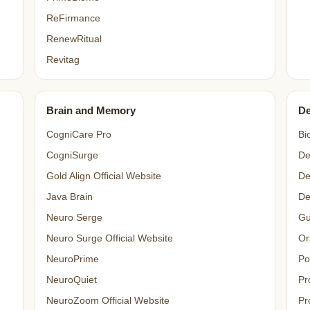
ReFirmance
RenewRitual
Revitag
Brain and Memory
De
CogniCare Pro
Bi
CogniSurge
De
Gold Align Official Website
De
Java Brain
De
Neuro Serge
Gu
Neuro Surge Official Website
Or
NeuroPrime
Po
NeuroQuiet
Pr
NeuroZoom Official Website
Pr