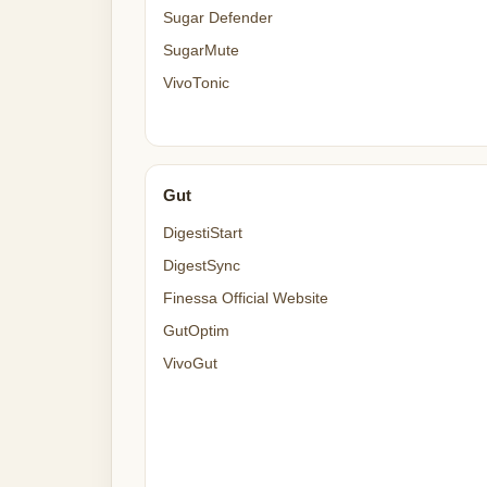
Sugar Defender
SugarMute
VivoTonic
Gut
DigestiStart
DigestSync
Finessa Official Website
GutOptim
VivoGut