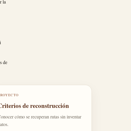
r la
i
s de
PROYECTO
Criterios de reconstrucción
onocer cómo se recuperan rutas sin inventar
atos.