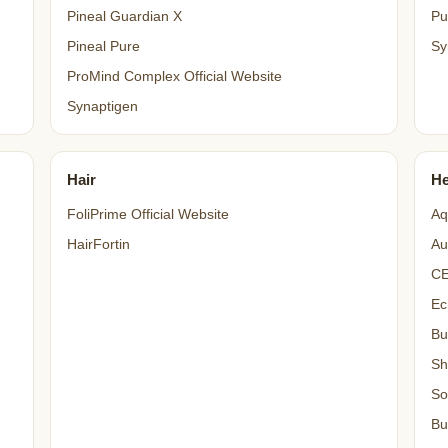
Pineal Guardian X
Pu
Pineal Pure
Sy
ProMind Complex Official Website
Synaptigen
Hair
He
FoliPrime Official Website
Aq
HairFortin
Au
C
Ec
Bu
Sh
So
Bu