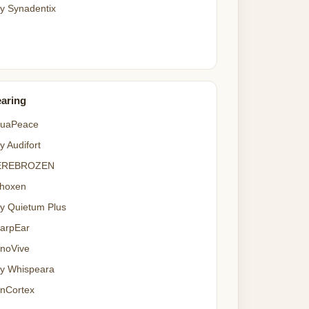
y Synadentix
aring
uaPeace
y Audifort
EREBROZEN
hoxen
y Quietum Plus
arpEar
noVive
y Whispeara
nCortex