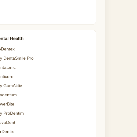
ntal Health
oDentex
y DentaSmile Pro
ntatonic
nticore
y GumAktiv
adentum
werBite
y ProDentim
ovaDent
rDentix