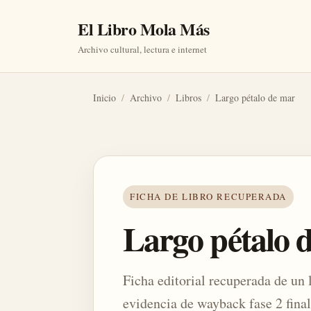
El Libro Mola Más
Archivo cultural, lectura e internet
Inicio
/
Archivo
/
Libros
/
Largo pétalo de mar
FICHA DE LIBRO RECUPERADA
Largo pétalo 
Ficha editorial recuperada de un l
evidencia de wayback fase 2 final