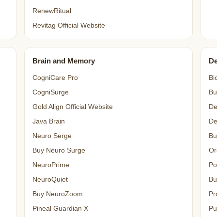
RenewRitual
Revitag Official Website
Brain and Memory
De
CogniCare Pro
Bi
CogniSurge
Bu
Gold Align Official Website
De
Java Brain
De
Neuro Serge
Bu
Buy Neuro Surge
Or
NeuroPrime
Po
NeuroQuiet
Bu
Buy NeuroZoom
Pr
Pineal Guardian X
Pu