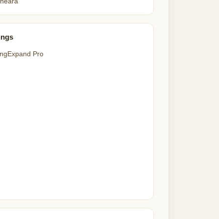
neara
ungs
ngExpand Pro