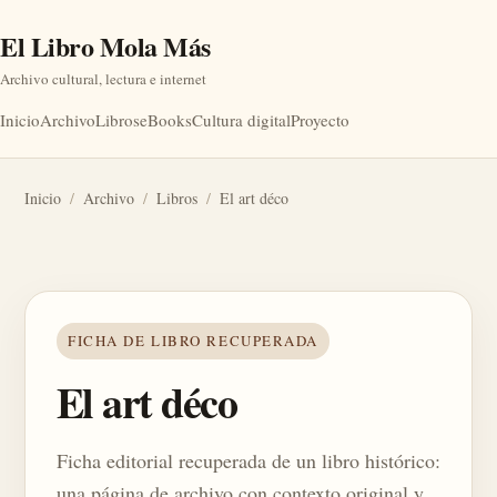
El Libro Mola Más
Archivo cultural, lectura e internet
Inicio
Archivo
Libros
eBooks
Cultura digital
Proyecto
Inicio
/
Archivo
/
Libros
/
El art déco
FICHA DE LIBRO RECUPERADA
El art déco
Ficha editorial recuperada de un libro histórico:
una página de archivo con contexto original y