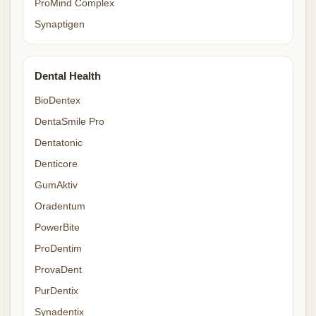
ProMind Complex
Synaptigen
Dental Health
BioDentex
DentaSmile Pro
Dentatonic
Denticore
GumAktiv
Oradentum
PowerBite
ProDentim
ProvaDent
PurDentix
Synadentix