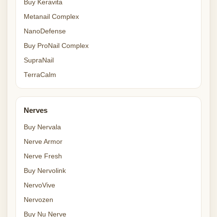
Buy Keravita
Metanail Complex
NanoDefense
Buy ProNail Complex
SupraNail
TerraCalm
Nerves
Buy Nervala
Nerve Armor
Nerve Fresh
Buy Nervolink
NervoVive
Nervozen
Buy Nu Nerve