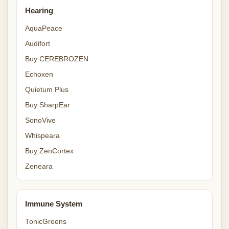
Hearing
AquaPeace
Audifort
Buy CEREBROZEN
Echoxen
Quietum Plus
Buy SharpEar
SonoVive
Whispeara
Buy ZenCortex
Zeneara
Immune System
TonicGreens