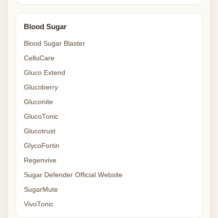
Blood Sugar
Blood Sugar Blaster
CelluCare
Gluco Extend
Glucoberry
Gluconite
GlucoTonic
Glucotrust
GlycoFortin
Regenvive
Sugar Defender Official Website
SugarMute
VivoTonic