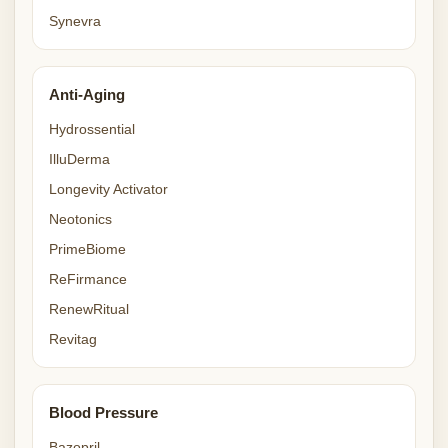
Synevra
Anti-Aging
Hydrossential
IlluDerma
Longevity Activator
Neotonics
PrimeBiome
ReFirmance
RenewRitual
Revitag
Blood Pressure
Bazopril