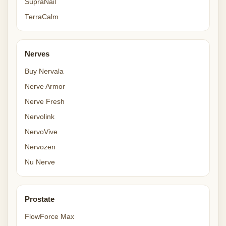
SupraNail
TerraCalm
Nerves
Buy Nervala
Nerve Armor
Nerve Fresh
Nervolink
NervoVive
Nervozen
Nu Nerve
Prostate
FlowForce Max