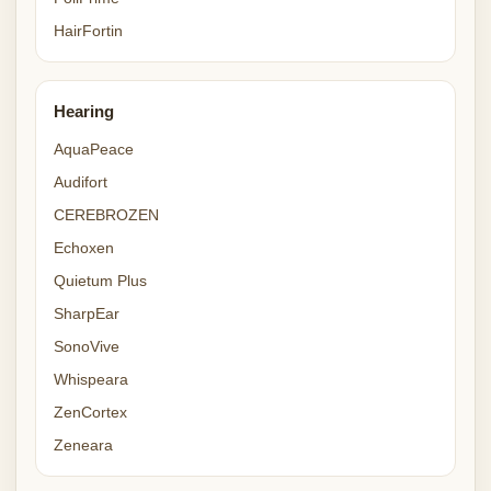
HairFortin
Hearing
AquaPeace
Audifort
CEREBROZEN
Echoxen
Quietum Plus
SharpEar
SonoVive
Whispeara
ZenCortex
Zeneara