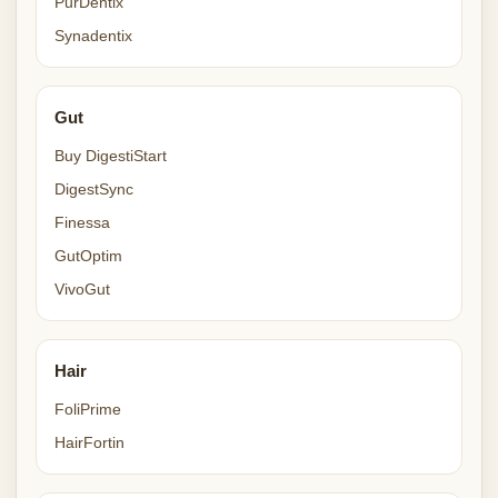
PurDentix
Synadentix
Gut
Buy DigestiStart
DigestSync
Finessa
GutOptim
VivoGut
Hair
FoliPrime
HairFortin