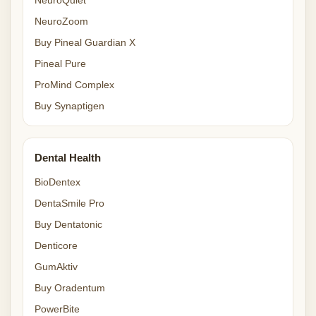
NeuroQuiet
NeuroZoom
Buy Pineal Guardian X
Pineal Pure
ProMind Complex
Buy Synaptigen
Dental Health
BioDentex
DentaSmile Pro
Buy Dentatonic
Denticore
GumAktiv
Buy Oradentum
PowerBite