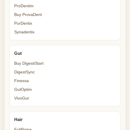
ProDentim
Buy ProvaDent
PurDentix
Synadentix
Gut
Buy DigestiStart
DigestSync
Finessa
GutOptim
VivoGut
Hair
FoliPrime