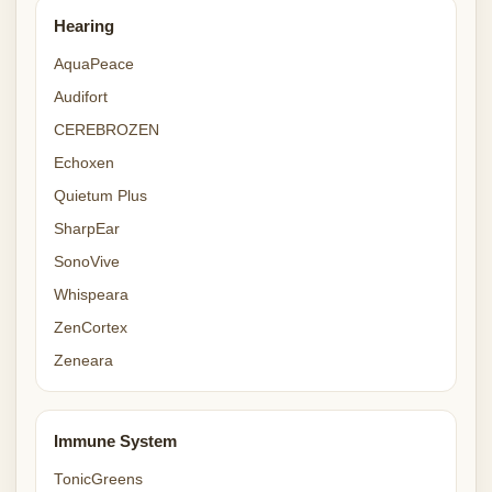
Hearing
AquaPeace
Audifort
CEREBROZEN
Echoxen
Quietum Plus
SharpEar
SonoVive
Whispeara
ZenCortex
Zeneara
Immune System
TonicGreens