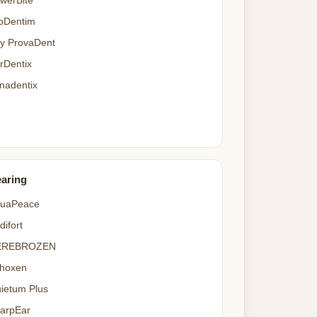
werBite
oDentim
y ProvaDent
rDentix
nadentix
aring
uaPeace
difort
EREBROZEN
hoxen
ietum Plus
arpEar