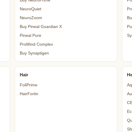
Buy NeuroPrime
Po
NeuroQuiet
Pr
NeuroZoom
Bu
Buy Pineal Guardian X
Pu
Pineal Pure
Sy
ProMind Complex
Buy Synaptigen
Hair
He
FoliPrime
Aq
HairFortin
Au
C
Ec
Qu
Sh