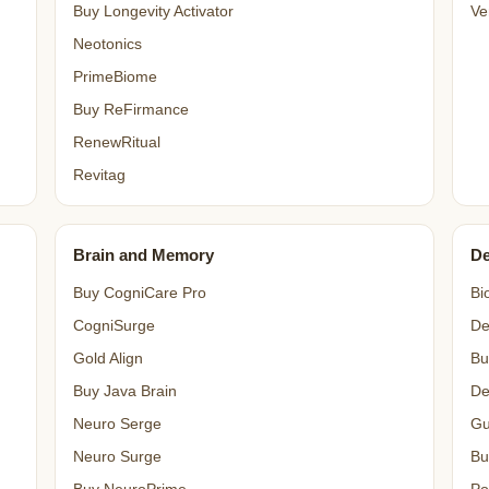
Buy Longevity Activator
Ve
Neotonics
PrimeBiome
Buy ReFirmance
RenewRitual
Revitag
Brain and Memory
De
Buy CogniCare Pro
Bi
CogniSurge
De
Gold Align
Bu
Buy Java Brain
De
Neuro Serge
Gu
Neuro Surge
Bu