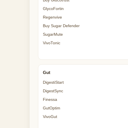
Buy Glucotrust
GlycoFortin
Regenvive
Buy Sugar Defender
SugarMute
VivoTonic
Gut
DigestiStart
DigestSync
Finessa
GutOptim
VivoGut