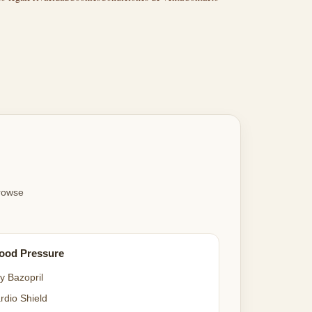
Browse
ood Pressure
y Bazopril
rdio Shield