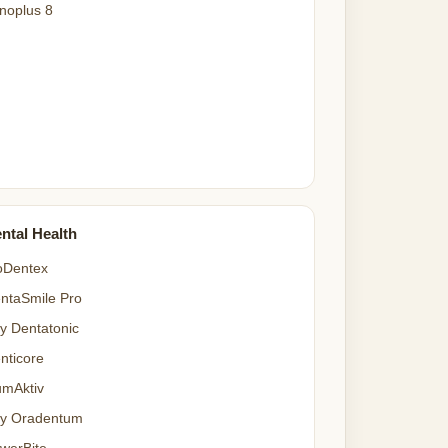
noplus 8
ntal Health
oDentex
ntaSmile Pro
y Dentatonic
nticore
mAktiv
y Oradentum