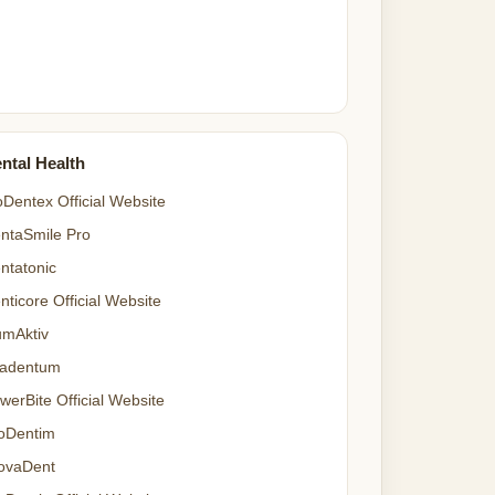
ntal Health
oDentex Official Website
ntaSmile Pro
ntatonic
nticore Official Website
mAktiv
adentum
werBite Official Website
oDentim
ovaDent