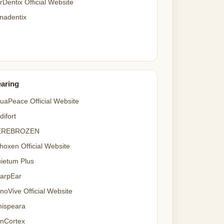
rDentix Official Website
nadentix
aring
uaPeace Official Website
difort
EREBROZEN
hoxen Official Website
ietum Plus
arpEar
noVive Official Website
ispeara
nCortex