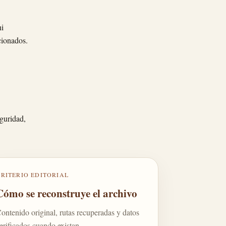
ni
cionados.
guridad,
CRITERIO EDITORIAL
Cómo se reconstruye el archivo
ontenido original, rutas recuperadas y datos
erificados cuando existan.