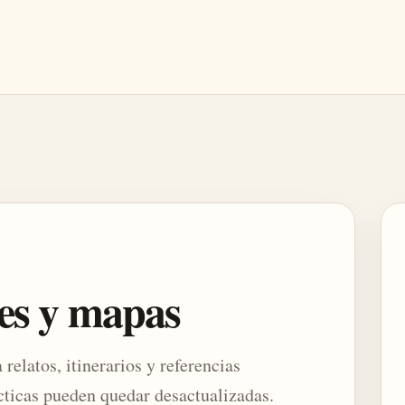
jes y mapas
a relatos, itinerarios y referencias
cticas pueden quedar desactualizadas.