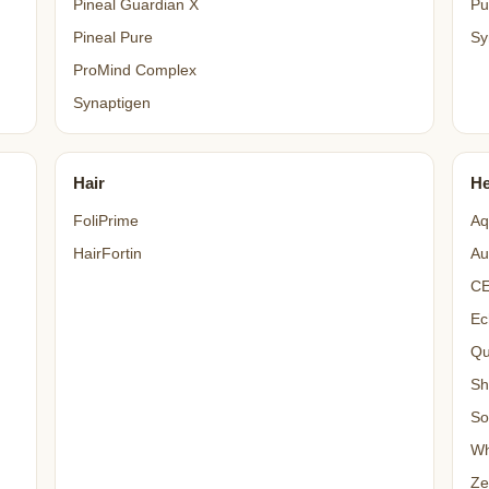
Pineal Guardian X
Pu
Pineal Pure
Sy
ProMind Complex
Synaptigen
Hair
He
FoliPrime
Aq
HairFortin
Au
C
Ec
Qu
Sh
So
Wh
Ze