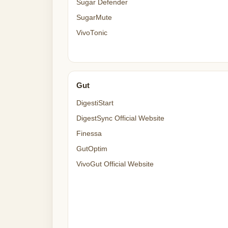
Sugar Defender
SugarMute
VivoTonic
Gut
DigestiStart
DigestSync Official Website
Finessa
GutOptim
VivoGut Official Website