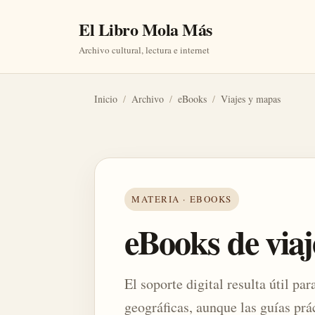
El Libro Mola Más
Archivo cultural, lectura e internet
Inicio
/
Archivo
/
eBooks
/
Viajes y mapas
MATERIA · EBOOKS
eBooks de via
El soporte digital resulta útil par
geográficas, aunque las guías prá