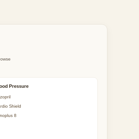
Browse
ood Pressure
zopril
rdio Shield
noplus 8