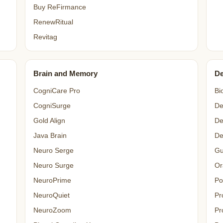
Buy ReFirmance
RenewRitual
Revitag
Brain and Memory
De
CogniCare Pro
Bi
CogniSurge
De
Gold Align
De
Java Brain
De
Neuro Serge
Gu
Neuro Surge
Or
NeuroPrime
Po
NeuroQuiet
Pr
NeuroZoom
Pr