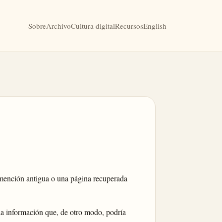
Sobre
Archivo
Cultura digital
Recursos
English
 mención antigua o una página recuperada
cia información que, de otro modo, podría